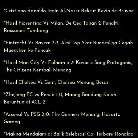
*Cristiano Ronaldo Ingin Al-Nassr Rekrut Kevin de Bruyne
*Hasil Fiorentina Vs Milan: De Gea Tahan 2 Penalti,
Rossoneri Tumbang
*Eintracht Vs Bayern 3-3, Aksi Top Skor Bundesliga Cegah
Muenchen ke Puncak
*Hasil Man City Vs Fulham 3-2: Kovacic Sang Protagonis,
The Citizens Kembali Menang
*Hasil Chelsea Vs Gent, Chelsea Menang Besar
*Zhejiang FC vs Persib 1-0, Maung Bandung Kalah
Beruntun di ACL 2
*Arsenal Vs PSG 2-0: The Gunners Menang, Havartz
Garang
*Makna Mendalam di Balik Selebrasi Gol Terbaru Ronaldo