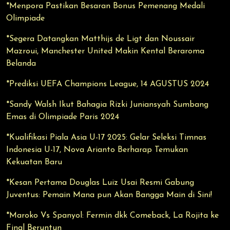
*Menpora Pastikan Besaran Bonus Pemenang Medali
Olimpiade
*Segera Datangkan Matthijs de Ligt dan Noussair
Mazroui, Manchester United Makin Kental Beraroma
Belanda
*Prediksi UEFA Champions League, 14 AGUSTUS 2024
*Sandy Walsh Ikut Bahagia Rizki Juniansyah Sumbang
Emas di Olimpiade Paris 2024
*Kualifikasi Piala Asia U-17 2025: Gelar Seleksi Timnas
Indonesia U-17, Nova Arianto Berharap Temukan
Kekuatan Baru
*Kesan Pertama Douglas Luiz Usai Resmi Gabung
Juventus: Pemain Mana pun Akan Bangga Main di Sini!
*Maroko Vs Spanyol: Fermin dkk Comeback, La Rojita ke
Final Beruntun