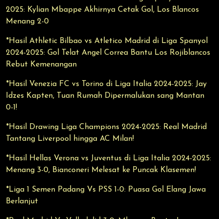
2025: Kylian Mbappe Akhirnya Cetak Gol, Los Blancos
Menang 2-0
*Hasil Athletic Bilbao vs Atletico Madrid di Liga Spanyol
2024-2025: Gol Telat Angel Correa Bantu Los Rojiblancos
Rebut Kemenangan
*Hasil Venezia FC vs Torino di Liga Italia 2024-2025: Jay
Idzes Kapten, Tuan Rumah Dipermalukan sang Mantan
0-1!
*Hasil Drawing Liga Champions 2024-2025: Real Madrid
Tantang Liverpool hingga AC Milan!
*Hasil Hellas Verona vs Juventus di Liga Italia 2024-2025:
Menang 3-0, Bianconeri Melesat ke Puncak Klasemen!
*Liga 1 Semen Padang Vs PSS 1-0: Puasa Gol Elang Jawa
Berlanjut