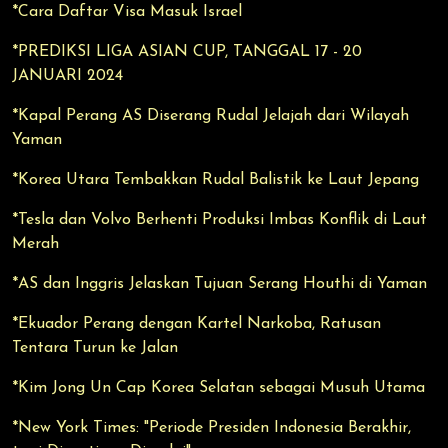
*Cara Daftar Visa Masuk Israel
*PREDIKSI LIGA ASIAN CUP, TANGGAL 17 - 20
JANUARI 2024
*Kapal Perang AS Diserang Rudal Jelajah dari Wilayah
Yaman
*Korea Utara Tembakkan Rudal Balistik ke Laut Jepang
*Tesla dan Volvo Berhenti Produksi Imbas Konflik di Laut
Merah
*AS dan Inggris Jelaskan Tujuan Serang Houthi di Yaman
*Ekuador Perang dengan Kartel Narkoba, Ratusan
Tentara Turun ke Jalan
*Kim Jong Un Cap Korea Selatan sebagai Musuh Utama
*New York Times: "Periode Presiden Indonesia Berakhir,