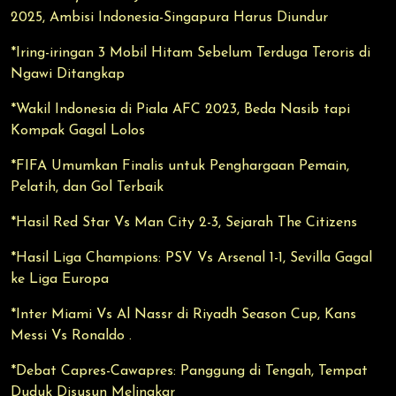
2025, Ambisi Indonesia-Singapura Harus Diundur
*Iring-iringan 3 Mobil Hitam Sebelum Terduga Teroris di
Ngawi Ditangkap
*Wakil Indonesia di Piala AFC 2023, Beda Nasib tapi
Kompak Gagal Lolos
*FIFA Umumkan Finalis untuk Penghargaan Pemain,
Pelatih, dan Gol Terbaik
*Hasil Red Star Vs Man City 2-3, Sejarah The Citizens
*Hasil Liga Champions: PSV Vs Arsenal 1-1, Sevilla Gagal
ke Liga Europa
*Inter Miami Vs Al Nassr di Riyadh Season Cup, Kans
Messi Vs Ronaldo .
*Debat Capres-Cawapres: Panggung di Tengah, Tempat
Duduk Disusun Melingkar