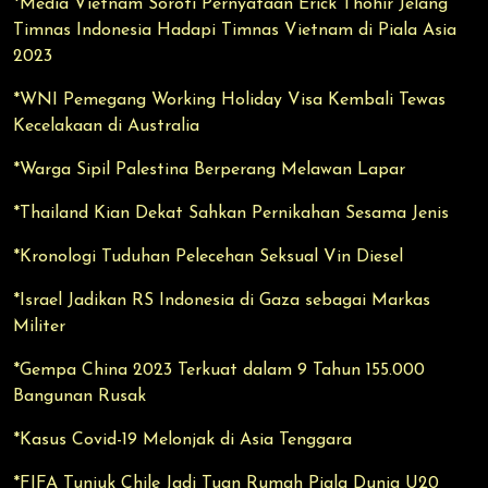
*Media Vietnam Soroti Pernyataan Erick Thohir Jelang
Timnas Indonesia Hadapi Timnas Vietnam di Piala Asia
2023
*WNI Pemegang Working Holiday Visa Kembali Tewas
Kecelakaan di Australia
*Warga Sipil Palestina Berperang Melawan Lapar
*Thailand Kian Dekat Sahkan Pernikahan Sesama Jenis
*Kronologi Tuduhan Pelecehan Seksual Vin Diesel
*Israel Jadikan RS Indonesia di Gaza sebagai Markas
Militer
*Gempa China 2023 Terkuat dalam 9 Tahun 155.000
Bangunan Rusak
*Kasus Covid-19 Melonjak di Asia Tenggara
*FIFA Tunjuk Chile Jadi Tuan Rumah Piala Dunia U20