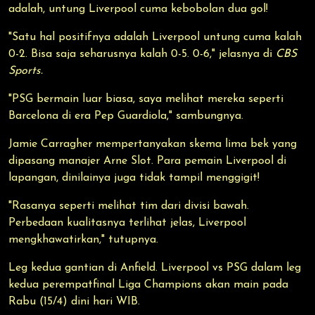
adalah, untung Liverpool cuma kebobolan dua gol!
"Satu hal positifnya adalah Liverpool untung cuma kalah
0-2. Bisa saja seharusnya kalah 0-5. 0-6," jelasnya di
CBS
Sports.
"PSG bermain luar biasa, saya melihat mereka seperti
Barcelona di era Pep Guardiola," sambungnya.
Jamie Carragher mempertanyakan skema lima bek yang
dipasang manajer Arne Slot. Para pemain Liverpool di
lapangan, dinilainya juga tidak tampil menggigit!
"Rasanya seperti melihat tim dari divisi bawah.
Perbedaan kualitasnya terlihat jelas, Liverpool
mengkhawatirkan," tutupnya.
Leg kedua gantian di Anfield. Liverpool vs PSG dalam leg
kedua perempatfinal Liga Champions akan main pada
Rabu (15/4) dini hari WIB.