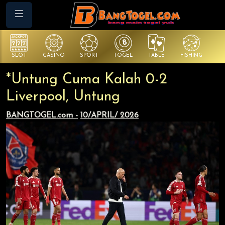
SLOT
CASINO
SPORT
TOGEL
TABLE
FISHING
CO
*Untung Cuma Kalah 0-2
Liverpool, Untung
BANGTOGEL.com -
10/APRIL/ 2026