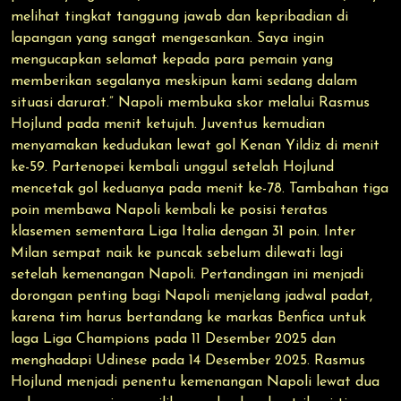
melihat tingkat tanggung jawab dan kepribadian di
lapangan yang sangat mengesankan. Saya ingin
mengucapkan selamat kepada para pemain yang
memberikan segalanya meskipun kami sedang dalam
situasi darurat.” Napoli membuka skor melalui Rasmus
Hojlund pada menit ketujuh. Juventus kemudian
menyamakan kedudukan lewat gol Kenan Yildiz di menit
ke-59. Partenopei kembali unggul setelah Hojlund
mencetak gol keduanya pada menit ke-78. Tambahan tiga
poin membawa Napoli kembali ke posisi teratas
klasemen sementara Liga Italia dengan 31 poin. Inter
Milan sempat naik ke puncak sebelum dilewati lagi
setelah kemenangan Napoli. Pertandingan ini menjadi
dorongan penting bagi Napoli menjelang jadwal padat,
karena tim harus bertandang ke markas Benfica untuk
laga Liga Champions pada 11 Desember 2025 dan
menghadapi Udinese pada 14 Desember 2025. Rasmus
Hojlund menjadi penentu kemenangan Napoli lewat dua