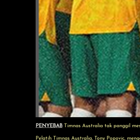
PENYEBAB
Timnas Australia tak panggil mes
Pelatih Timnas Australia, Tony Popovic, men