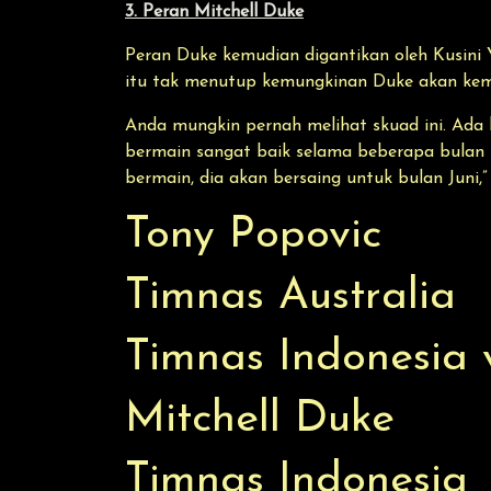
3. Peran Mitchell Duke
Peran Duke kemudian digantikan oleh Kusini 
itu tak menutup kemungkinan Duke akan kemba
Anda mungkin pernah melihat skuad ini. Ada b
bermain sangat baik selama beberapa bulan 
bermain, dia akan bersaing untuk bulan Juni,”
Tony Popovic
Timnas Australia
Timnas Indonesia 
Mitchell Duke
Timnas Indonesia