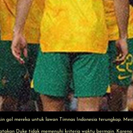
in gol mereka untuk lawan Timnas Indonesia terungkap. Mesi
gatakan Duke tidak memenuhi kriteria waktu bermain. Karena 