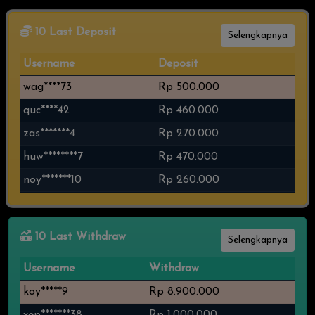
10 Last Deposit
Selengkapnya
Username
Deposit
wag****73
Rp 500.000
quc****42
Rp 460.000
zas*******4
Rp 270.000
huw********7
Rp 470.000
noy*******10
Rp 260.000
bew***11
Rp 60.000
lel*****49
Rp 470.000
10 Last Withdraw
Selengkapnya
Username
Withdraw
koy*****9
Rp 8.900.000