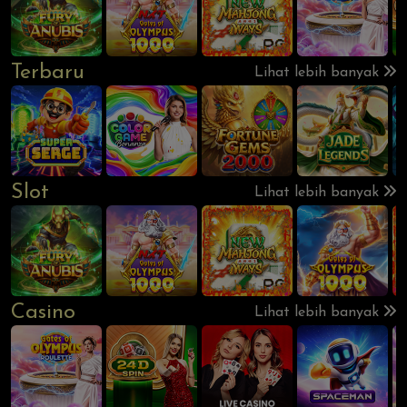
Terbaru
Lihat lebih banyak
Slot
Lihat lebih banyak
Casino
Lihat lebih banyak