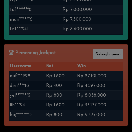
xep*******38
Rp 1.000.000
tuf*******8
Rp 7.000.000
mun******6
Rp 7.300.000
fot***941
Rp 8.600.000
gin*****44
Rp 4.400.000
jel******0
Rp 9.200.000
🏆 Pemenang Jackpot
Selengkapnya
tas*****98
Rp 2.700.000
Username
Bet
Win
cur*****95
Rp 6.600.000
lil***426
Rp 1.800
Rp 26.914.000
nuf***929
Rp 1.800
Rp 27.101.000
dim****18
Rp 400
Rp 4.597.000
yel*******5
Rp 800
Rp 8.038.000
lih***24
Rp 1.600
Rp 33.177.000
huj*******0
Rp 800
Rp 9.377.000