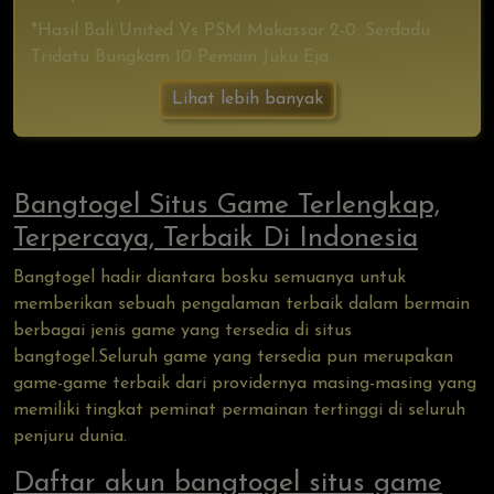
*Hasil Bali United Vs PSM Makassar 2-0: Serdadu
Tridatu Bungkam 10 Pemain Juku Eja
Lihat lebih banyak
Bangtogel Situs Game Terlengkap,
Terpercaya, Terbaik Di Indonesia
Bangtogel hadir diantara bosku semuanya untuk
memberikan sebuah pengalaman terbaik dalam bermain
berbagai jenis game yang tersedia di situs
bangtogel.Seluruh game yang tersedia pun merupakan
game-game terbaik dari providernya masing-masing yang
memiliki tingkat peminat permainan tertinggi di seluruh
penjuru dunia.
Daftar akun bangtogel situs game