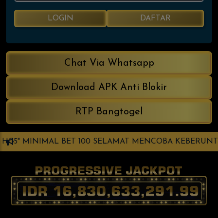
LOGIN
DAFTAR
Chat Via Whatsapp
Download APK Anti Blokir
RTP Bangtogel
AL BET 100 SELAMAT MENCOBA KEBERUNTUNGAN MAX